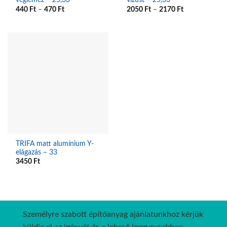
véglemez – 25,33
vízüst – 25,33
440
Ft
–
470
Ft
2050
Ft
–
2170
Ft
TRIFA matt alumínium Y-
elágazás – 33
3450
Ft
Személyre szabott építőanyag ajánlatunkhoz kérjük