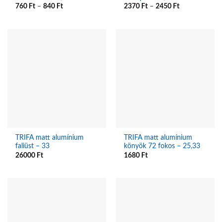
760
Ft
–
840
Ft
2370
Ft
–
2450
Ft
TRIFA matt alumínium
TRIFA matt alumínium
faliüst – 33
könyök 72 fokos – 25,33
26000
Ft
1680
Ft