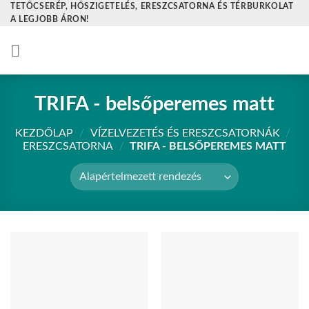
TETŐCSERÉP, HŐSZIGETELÉS, ERESZCSATORNA ÉS TÉRBURKOLAT
Skip
A LEGJOBB ÁRON!
to
content
TRIFA - belsőperemes matt
KEZDŐLAP
/
VÍZELVEZETÉS ÉS ERESZCSATORNÁK
/
ERESZCSATORNA
/
TRIFA - BELSŐPEREMES MATT