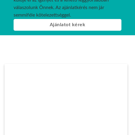
küldje el az igényét és a lehető leggyorsabban
válaszolunk Önnek. Az ajánlatkérés nem jár
semmiféle kötelezettséggel.
Ajánlatot kérek