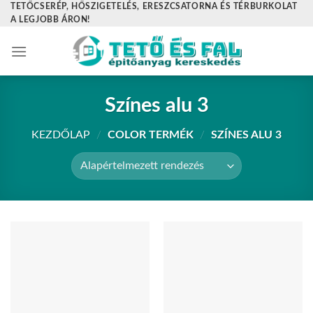
TETŐCSERÉP, HŐSZIGETELÉS, ERESZCSATORNA ÉS TÉRBURKOLAT
Skip
A LEGJOBB ÁRON!
to
content
Színes alu 3
KEZDŐLAP
/
COLOR TERMÉK
/
SZÍNES ALU 3