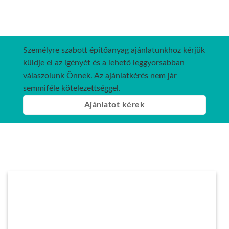
Személyre szabott építőanyag ajánlatunkhoz kérjük
küldje el az igényét és a lehető leggyorsabban
válaszolunk Önnek. Az ajánlatkérés nem jár
semmiféle kötelezettséggel.
Ajánlatot kérek