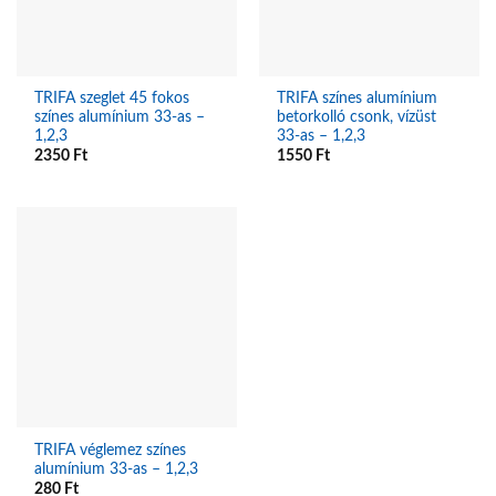
TRIFA szeglet 45 fokos
TRIFA színes alumínium
színes alumínium 33-as –
betorkolló csonk, vízüst
1,2,3
33-as – 1,2,3
2350
Ft
1550
Ft
TRIFA véglemez színes
alumínium 33-as – 1,2,3
280
Ft