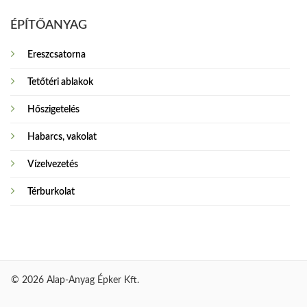
ÉPÍTŐANYAG
Ereszcsatorna
Tetőtéri ablakok
Hőszigetelés
Habarcs, vakolat
Vízelvezetés
Térburkolat
© 2026 Alap-Anyag Épker Kft.