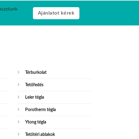
laszolunk
Ajánlatot kérek
Térburkolat
Tetőfedés
Leier tégla
Porotherm tégla
Ytong tégla
Tetőtéri ablakok