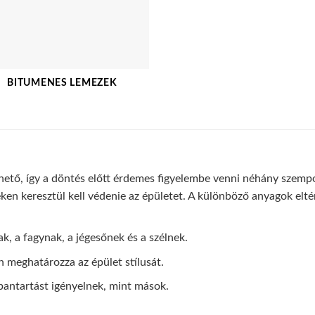
BITUMENES LEMEZEK
rhető, így a döntés előtt érdemes figyelembe venni néhány szemp
ken keresztül kell védenie az épületet. A különböző anyagok elté
k, a fagynak, a jégesőnek és a szélnek.
n meghatározza az épület stílusát.
antartást igényelnek, mint mások.