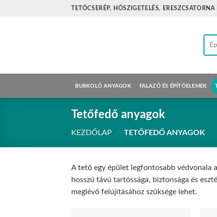
Skip
TETŐCSERÉP, HŐSZIGETELÉS, ERESZCSATORNA
to
content
Kere
a
köve
BURKOLÓ ANYAGOK
FALAZÓ ÉS ÉPÍTŐELEMEK
Tetőfedő anyagok
KEZDŐLAP
/
TETŐFEDŐ ANYAGOK
A tető egy épület legfontosabb védvonala a
hosszú távú tartóssága, biztonsága és eszt
meglévő felújításához szüksége lehet.