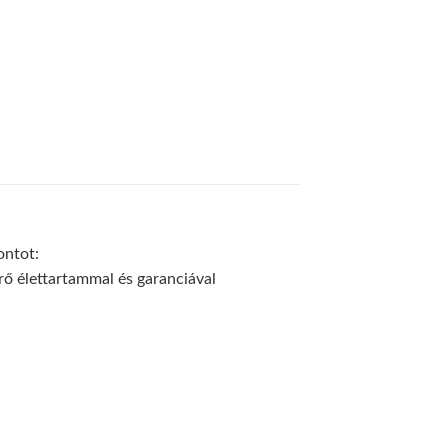
ontot:
rő élettartammal és garanciával