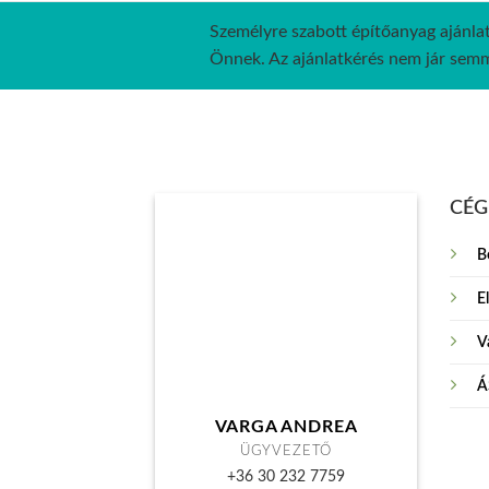
Személyre szabott építőanyag ajánlat
Önnek. Az ajánlatkérés nem jár semmi
CÉG
B
E
Vá
Á
VARGA ANDREA
ÜGYVEZETŐ
+36 30 232 7759