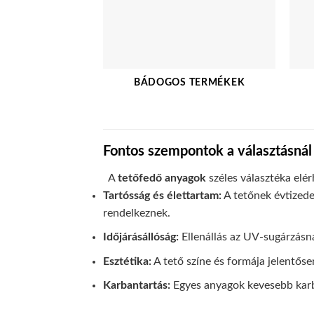
BÁDOGOS TERMÉKEK
Fontos szempontok a választásnál
A
tetőfedő anyagok
széles választéka elé
Tartósság és élettartam:
A tetőnek évtizede
rendelkeznek.
Időjárásállóság:
Ellenállás az UV-sugárzásna
Esztétika:
A tető színe és formája jelentőse
Karbantartás:
Egyes anyagok kevesebb karb