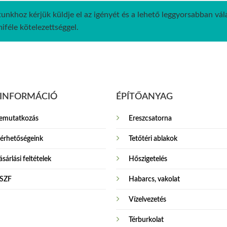
unkhoz kérjük küldje el az igényét és a lehető leggyorsabban vá
féle kötelezettséggel.
INFORMÁCIÓ
ÉPÍTŐANYAG
emutatkozás
Ereszcsatorna
lérhetőségeink
Tetőtéri ablakok
sárlási feltételek
Hőszigetelés
SZF
Habarcs, vakolat
Vízelvezetés
Térburkolat