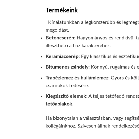
Termékeink
Kínálatunkban a legkorszerűbb és legmeg
megoldást.
Betoncserép:
Hagyományos és rendkívül tar
illeszthető a ház karakteréhez.
Kerámiacserép:
Egy klasszikus és esztétiku
Bitumenes zsindely:
Könnyű, rugalmas és eg
Trapézlemez és hullámlemez:
Gyors és költ
csarnokok fedésére.
Kiegészítő elemek:
A teljes tetőfedő rends
tetőablakok
.
Ha bizonytalan a választásban, vagy segíts
kollégáinkhoz. Szívesen állnak rendelkezésé