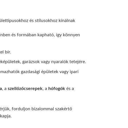
lettípusokhoz és stílusokhoz kínálnak
színben és formában kapható, így könnyen
l bír.
képületek, garázsok vagy nyaralók tetejére.
mazhatók gazdasági épületek vagy ipari
ia
, a
szellőzőcserepek
, a
hófogók
és a
érjük, forduljon bizalommal szakértő
kapja.