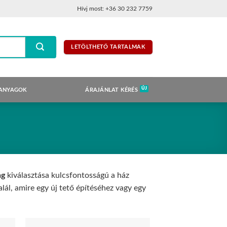
Hívj most: +36 30 232 7759
LETÖLTHETŐ TARTALMAK
 ANYAGOK
ÁRAJÁNLAT KÉRÉS
ag
kiválasztása kulcsfontosságú a ház
ál, amire egy új tető építéséhez vagy egy