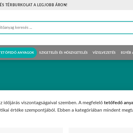
 ÉS TÉRBURKOLAT A LEGJOBB ÁRON!
sés
tkezőre:
TETŐFEDŐ ANYAGOK
SZIGETELÉS ÉS HŐSZIGETELÉS
VÍZELVEZETÉS
EGYÉB
z időjárás viszontagságaival szemben. A megfelelő
tetőfedő any
étikai értéke szempontjából. Ebben a kategóriában mindent megtal