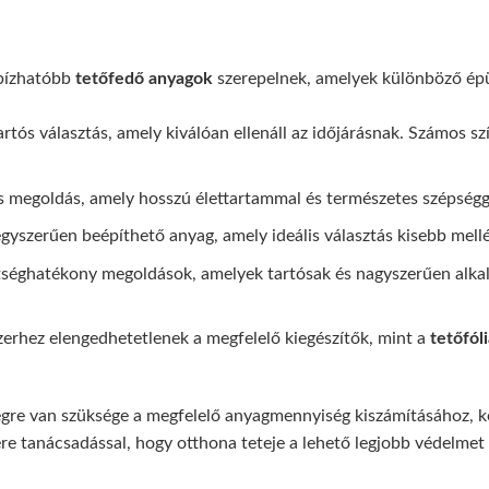
bízhatóbb
tetőfedő anyagok
szerepelnek, amelyek különböző épü
tós választás, amely kiválóan ellenáll az időjárásnak. Számos 
s megoldás, amely hosszú élettartammal és természetes szépségge
yszerűen beépíthető anyag, amely ideális választás kisebb mellé
séghatékony megoldások, amelyek tartósak és nagyszerűen alkal
zerhez elengedhetetlenek a megfelelő kiegészítők, mint a
tetőfól
égre van szüksége a megfelelő anyagmennyiség kiszámításához, k
re tanácsadással, hogy otthona teteje a lehető legjobb védelmet 