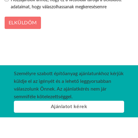
adataimat, hogy válaszolhassanak megkeresésemre
ELKÜLDÖM
Személyre szabott építőanyag ajánlatunkhoz kérjük
küldje el az igényét és a lehető leggyorsabban
válaszolunk Önnek. Az ajánlatkérés nem jár
semmiféle kötelezettséggel.
Ajánlatot kérek