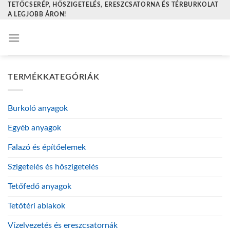
TETŐCSERÉP, HŐSZIGETELÉS, ERESZCSATORNA ÉS TÉRBURKOLAT
Skip
A LEGJOBB ÁRON!
to
content
TERMÉKKATEGÓRIÁK
Burkoló anyagok
Egyéb anyagok
Falazó és építőelemek
Szigetelés és hőszigetelés
Tetőfedő anyagok
Tetőtéri ablakok
Vízelvezetés és ereszcsatornák