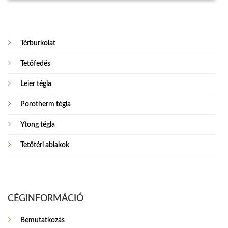
Térburkolat
Tetőfedés
Leier tégla
Porotherm tégla
Ytong tégla
Tetőtéri ablakok
CÉGINFORMÁCIÓ
Bemutatkozás