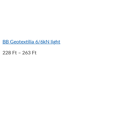
BB Geotextília 6/6kN light
228
Ft
–
263
Ft