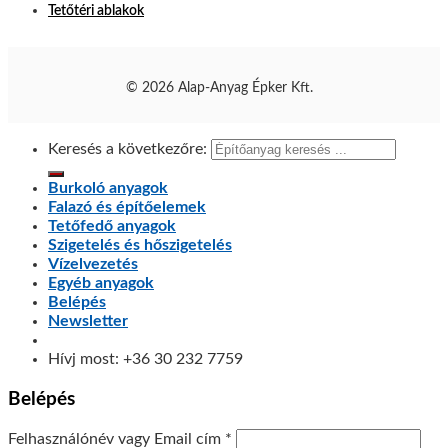
Tetőtéri ablakok
© 2026 Alap-Anyag Épker Kft.
Keresés a következőre:
Burkoló anyagok
Falazó és építőelemek
Tetőfedő anyagok
Szigetelés és hőszigetelés
Vízelvezetés
Egyéb anyagok
Belépés
Newsletter
Hívj most: +36 30 232 7759
Belépés
Felhasználónév vagy Email cím
*