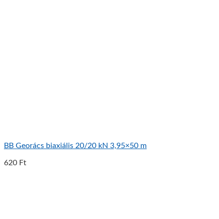
BB Georács biaxiális 20/20 kN 3,95×50 m
620
Ft