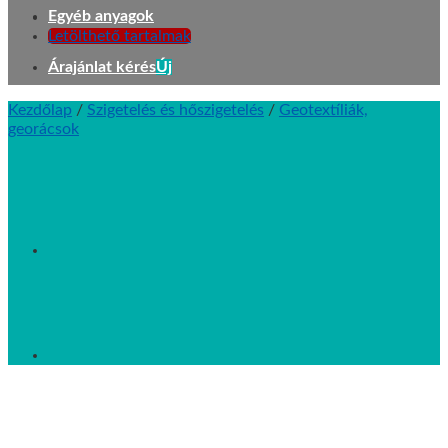
Egyéb anyagok
Letölthető tartalmak
Árajánlat kérés
Kezdőlap
/
Szigetelés és hőszigetelés
/
Geotextíliák,
georácsok