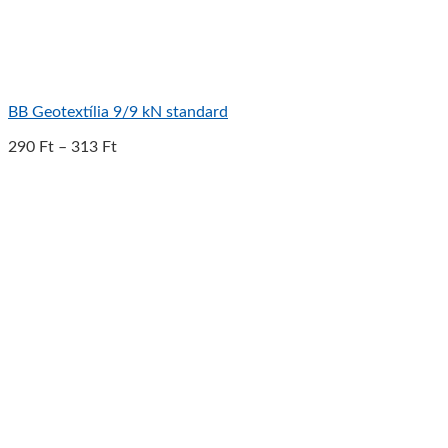
BB Geotextília 9/9 kN standard
290
Ft
–
313
Ft