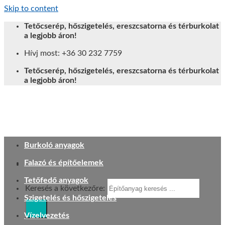
Skip to content
Tetőcserép, hőszigetelés, ereszcsatorna és térburkolat
a legjobb áron!
Hívj most: +36 30 232 7759
Tetőcserép, hőszigetelés, ereszcsatorna és térburkolat
a legjobb áron!
Burkoló anyagok
Falazó és építőelemek
Tetőfedő anyagok
Keresés a következőre:
Szigetelés és hőszigetelés
Vízelvezetés