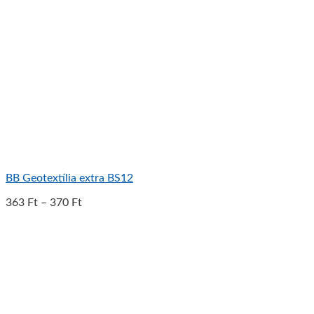
BB Geotextília extra BS12
363
Ft
–
370
Ft