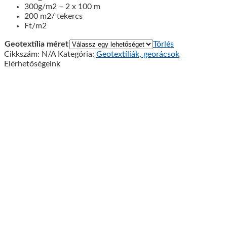
300g/m2 – 2 x 100 m
200 m2/ tekercs
Ft/m2
Geotextília méret
Törlés
Cikkszám:
N/A
Kategória:
Geotextíliák, georácsok
Elérhetőségeink