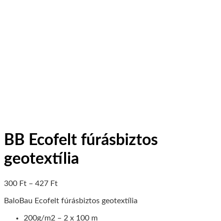
BB Ecofelt fúrásbiztos
geotextília
300
Ft
–
427
Ft
BaloBau Ecofelt fúrásbiztos geotextília
200g/m2 – 2 x 100 m