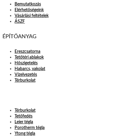
Bemutatkozás
Elérhetőségeink
Vásárlási feltételek
ÁSZF
ÉPÍTŐANYAG
Ereszcsatorna
Tetőtéri ablakok
Hőszigetelés
Habarcs, vakolat
Vízelvezetés
Térburkolat
Térburkolat
Tetőfedés
Leier tégla
Porotherm tégla
Ytong tégla