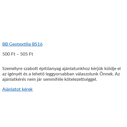
BB Geotextília BS16
500
Ft
–
505
Ft
Személyre szabott építőanyag ajánlatunkhoz kérjük küldje el
az igényét és a lehető leggyorsabban válaszolunk Önnek. Az
ajánlatkérés nem jár semmiféle kötelezettséggel.
Ajánlatot kérek