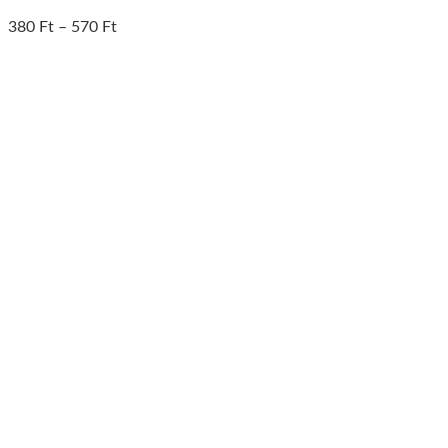
380
Ft
–
570
Ft