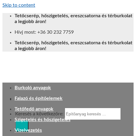
Skip to content
Tetőcserép, hőszigetelés, ereszcsatorna és térburkolat
a legjobb áron!
Hívj most: +36 30 232 7759
Tetőcserép, hőszigetelés, ereszcsatorna és térburkolat
a legjobb áron!
Burkoló anyagok
Falazó és építőelemek
Tetőfedő anyagok
Keresés a következőre:
Szigetelés és hőszigetelés
Vízelvezetés