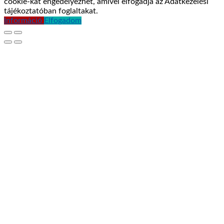
cookie-kat engedélyezhet, amivel elfogadja az Adatkezelési
tájékoztatóban foglaltakat.
Információ
Elfogadom