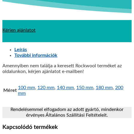
Kérjen ajánlatot
Leírás
További információk
Amennyiben nem találja a keresett Rockwool terméket az
oldalunkon, kérjen ajánlatot e-mailben!
100 mm
,
120 mm
,
140 mm
,
150 mm
,
180 mm
,
200
Méret
mm
Rendelésemmel elfogadom az adott gyártó, mindenkor
érvényes Általános Szállítási Feltételeit.
Kapcsolódó termékek