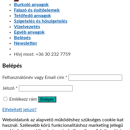
Burkoló anyagok
Falazó és építőelemek
Tetőfedő anyagok
Szigetelés és hőszigetelés
Vízelvezetés
Egyéb anyagok
Belépés
Newsletter
Hívj most: +36 30 232 7759
Belépés
Felhasználónév vagy Email cím
*
Jelszó
*
Emlékezz rám
Belépés
Elfelejtett jelszó?
Weboldalunk az alapvető működéshez szükséges cookie-kat
használ. Szélesebb körű funkcionalitáshoz marketing jellegű