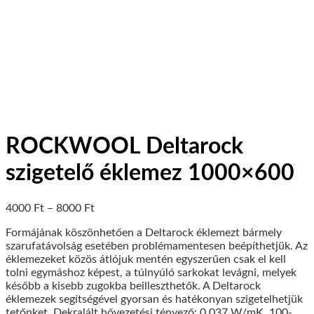
ROCKWOOL Deltarock
szigetelő éklemez 1000×600
4000
Ft
–
8000
Ft
Formájának köszönhetően a Deltarock éklemezt bármely
szarufatávolság esetében problémamentesen beépíthetjük. Az
éklemezeket közös átlójuk mentén egyszerűen csak el kell
tolni egymáshoz képest, a túlnyúló sarkokat levágni, melyek
később a kisebb zugokba beilleszthetők. A Deltarock
éklemezek segítségével gyorsan és hatékonyan szigetelhetjük
tetőnket. Dekralált hővezetési tényező: 0,037 W/mK. 100-