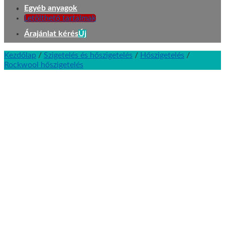
Egyéb anyagok
Letölthető tartalmak
Árajánlat kérés
Kezdőlap
/
Szigetelés és hőszigetelés
/
Hőszigetelés
/
Rockwool hőszigetelés