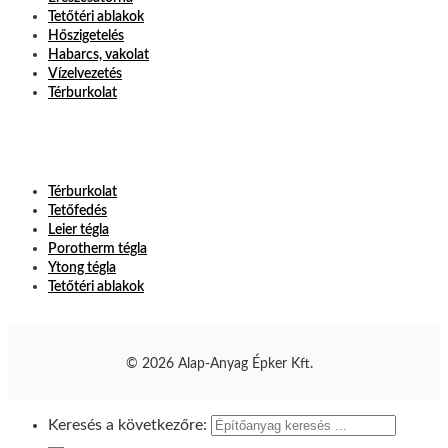
Tetőtéri ablakok
Hőszigetelés
Habarcs, vakolat
Vízelvezetés
Térburkolat
Térburkolat
Tetőfedés
Leier tégla
Porotherm tégla
Ytong tégla
Tetőtéri ablakok
© 2026 Alap-Anyag Épker Kft.
Keresés a következőre: