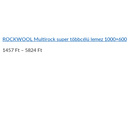
ROCKWOOL Multirock super többcélú lemez 1000×600
1457
Ft
–
5824
Ft