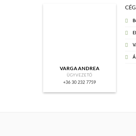
CÉG
B
E
Vá
Á
VARGA ANDREA
ÜGYVEZETŐ
+36 30 232 7759