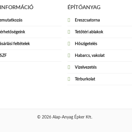
INFORMÁCIÓ
ÉPÍTŐANYAG
emutatkozás
Ereszcsatorna
lérhetőségeink
Tetőtéri ablakok
sárlási feltételek
Hőszigetelés
SZF
Habarcs, vakolat
Vízelvezetés
Térburkolat
© 2026 Alap-Anyag Épker Kft.