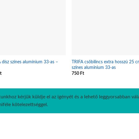
 dísz színes alumínium 33-as –
TRIFA csőbilincs extra hosszú 25 
színes alumínium 33-as
t
750
Ft
unkhoz kérjük küldje el az igényét és a lehető leggyorsabban vá
féle kötelezettséggel.