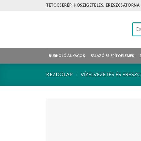
Skip
TETŐCSERÉP, HŐSZIGETELÉS, ERESZCSATORNA
to
content
Kere
a
köve
BURKOLÓ ANYAGOK
FALAZÓ ÉS ÉPÍTŐELEMEK
KEZDŐLAP
/
VÍZELVEZETÉS ÉS ERES