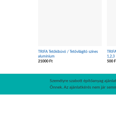
TRIFA Tetőkibúvó / Tetővilágító színes
TRIFA
alumínium
1,2,3
21000
Ft
500
F
Személyre szabott építőanyag ajánlat
Önnek. Az ajánlatkérés nem jár semmi