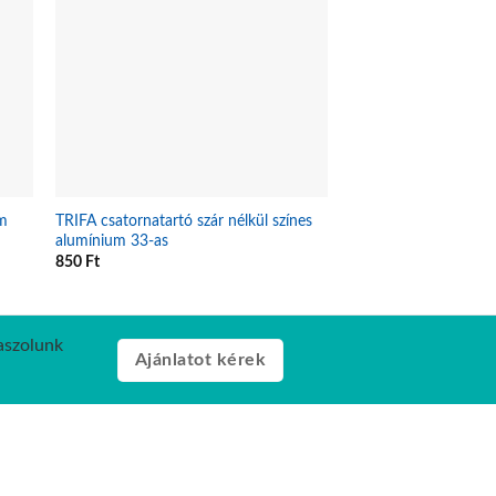
cm
TRIFA csatornatartó szár nélkül színes
TRIFA színes 1 alumí
alumínium 33-as
25
850
Ft
1700
Ft
laszolunk
Ajánlatot kérek