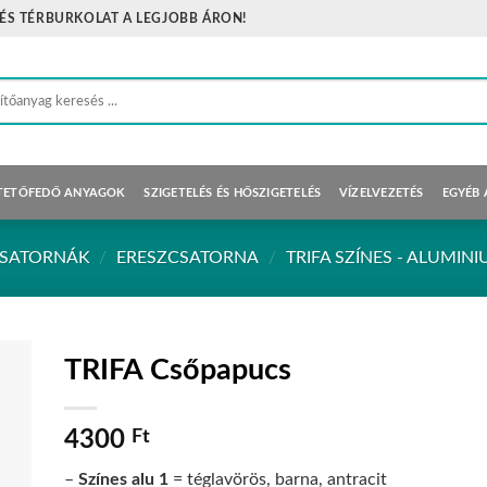
 ÉS TÉRBURKOLAT A LEGJOBB ÁRON!
sés
tkezőre:
TETŐFEDŐ ANYAGOK
SZIGETELÉS ÉS HŐSZIGETELÉS
VÍZELVEZETÉS
EGYÉB
ZCSATORNÁK
/
ERESZCSATORNA
/
TRIFA SZÍNES - ALUMIN
TRIFA Csőpapucs
4300
Ft
–
Színes alu 1
= téglavörös, barna, antracit