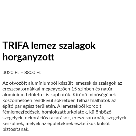
TRIFA lemez szalagok
horganyzott
3020
Ft
–
8800
Ft
Az ötvözött alumíniumból készült lemezek és szalagok az
ereszcsatornákkal megegyezően 15 színben és natúr
alumínium felülettel is kaphatók. Kitűnő minőségének
köszönhetően rendkívül sokrétűen felhasználhatók az
építőipar egész területén. A lemezekből korcolt
fémlemezfedések, homlokzatburkolatok, különböző
szegélyek, dekorációs takarások, ereszcsatornák, szegélyek
készülnek, melyek az épületeknek esztétikus külsőt
biztosítanak.