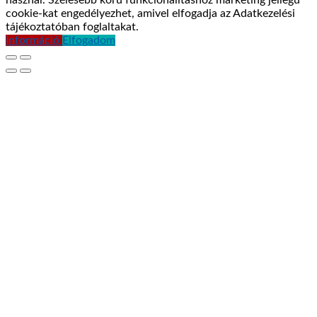
használ. Szélesebb körű funkcionalitáshoz marketing jellegű
cookie-kat engedélyezhet, amivel elfogadja az Adatkezelési
tájékoztatóban foglaltakat.
Információ
Elfogadom