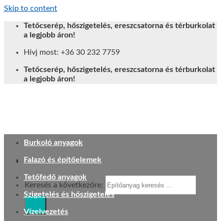
Skip to content
Tetőcserép, hőszigetelés, ereszcsatorna és térburkolat
a legjobb áron!
Hívj most: +36 30 232 7759
Tetőcserép, hőszigetelés, ereszcsatorna és térburkolat
a legjobb áron!
Burkoló anyagok
Falazó és építőelemek
Tetőfedő anyagok
Keresés a következőre:
Szigetelés és hőszigetelés
Vízelvezetés