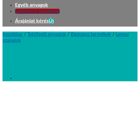
Egyéb anyagok
Letölthető tartalmak
Árajánlat kérés
Kezdőlap
/
Tetőfedő anyagok
/
Bádogos termékek
/
Lemez
szalagok