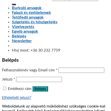
Burkoló anyagok
Falazó és építőelemek
Tetőfedő anyagok
Szigetelés és hőszigetelés
Vízelvezetés
Egyéb anyagok
Belépés
Newsletter
Hívj most: +36 30 232 7759
Belépés
Felhasználónév vagy Email cím
*
Jelszó
*
Emlékezz rám
Belépés
Elfelejtett jelszó?
Weboldalunk az alapvető működéshez szükséges cookie-kat