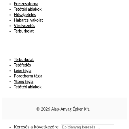
Ereszcsatorna
Tetőtéri ablakok
Hőszigetelés
Habarcs, vakolat
Vízelvezetés
Térburkolat
Térburkolat
Tetőfedés
Leier tégla
Porotherm tégla
Ytong tégla
Tetőtéri ablakok
© 2026 Alap-Anyag Épker Kft.
Keresés a következőre: