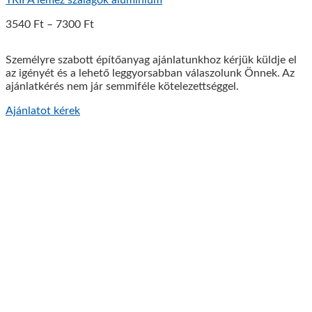
TRIFA lemez szalagok alumínium
3540
Ft
–
7300
Ft
Személyre szabott építőanyag ajánlatunkhoz kérjük küldje el
az igényét és a lehető leggyorsabban válaszolunk Önnek. Az
ajánlatkérés nem jár semmiféle kötelezettséggel.
Ajánlatot kérek