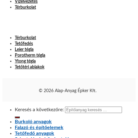
Vízelvezetés
Térburkolat
Térburkolat
Tetőfedés
Leier tégla
Porotherm tégla
Ytong tégla
Tetőtéri ablakok
© 2026 Alap-Anyag Épker Kft.
Keresés a következőre:
Burkoló anyagok
Falazó és építőelemek
Tetőfedő anyagok