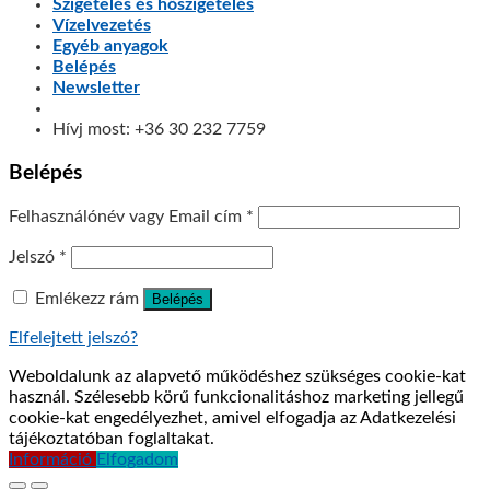
Szigetelés és hőszigetelés
Vízelvezetés
Egyéb anyagok
Belépés
Newsletter
Hívj most: +36 30 232 7759
Belépés
Felhasználónév vagy Email cím
*
Jelszó
*
Emlékezz rám
Belépés
Elfelejtett jelszó?
Weboldalunk az alapvető működéshez szükséges cookie-kat
használ. Szélesebb körű funkcionalitáshoz marketing jellegű
cookie-kat engedélyezhet, amivel elfogadja az Adatkezelési
tájékoztatóban foglaltakat.
Információ
Elfogadom