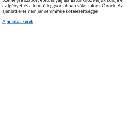
Személyre szabott építőanyag ajánlatunkhoz kérjük küldje el
az igényét és a lehető leggyorsabban válaszolunk Önnek. Az
ajánlatkérés nem jár semmiféle kötelezettséggel.
Ajánlatot kérek