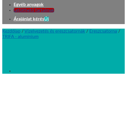
Egyéb anyagok
Letölthető tartalmak
Árajánlat kérés
Kezdőlap
/
Vízelvezetés és ereszcsatornák
/
Ereszcsatorna
/
TRIFA - aluminium