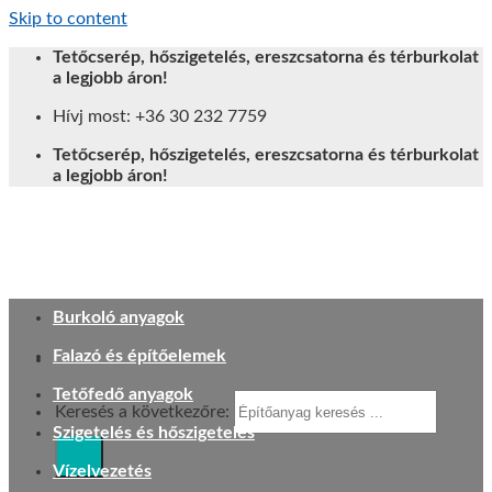
Skip to content
Tetőcserép, hőszigetelés, ereszcsatorna és térburkolat
a legjobb áron!
Hívj most: +36 30 232 7759
Tetőcserép, hőszigetelés, ereszcsatorna és térburkolat
a legjobb áron!
Burkoló anyagok
Falazó és építőelemek
Tetőfedő anyagok
Keresés a következőre:
Szigetelés és hőszigetelés
Vízelvezetés