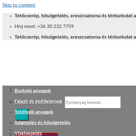
Skip to content
Tetőcserép, hőszigetelés, ereszcsatorna és térburkolat a
Hívj most: +36 30 232 7759
Tetőcserép, hőszigetelés, ereszcsatorna és térburkolat a
Burkoló anyagok
Falazó és építőelemek
Keresés a következőre:
Tetőfedő anyagok
Szigetelés és hőszigetelés
Vízelvezetés
Letölthető tartalmak