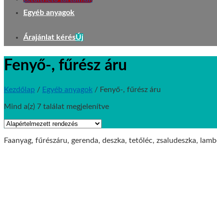
Egyéb anyagok
Árajánlat kérés
Fenyő-, fűrész áru
Kezdőlap
/
Egyéb anyagok
/
Fenyő-, fűrész áru
Mind a(z) 7 találat megjelenítve
Faanyag, fűrészáru, gerenda, deszka, tetőléc, zsaludeszka, lam