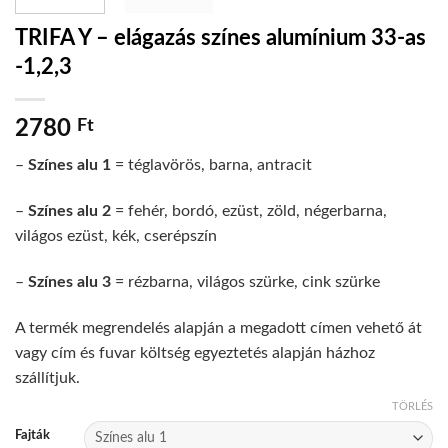
TRIFA Y – elágazás színes alumínium 33-as
-1,2,3
2780
Ft
–
Színes alu 1
= téglavörös, barna, antracit
–
Színes alu 2
= fehér, bordó, ezüst, zöld, négerbarna,
világos ezüst, kék, cserépszín
–
Színes alu 3
= rézbarna, világos szürke, cink szürke
A termék megrendelés alapján a megadott címen vehető át
vagy cím és fuvar költség egyeztetés alapján házhoz
szállítjuk.
TÖRLÉS
Fajták