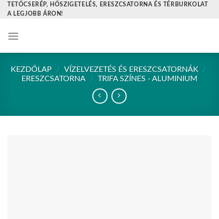
TETŐCSERÉP, HŐSZIGETELÉS, ERESZCSATORNA ÉS TÉRBURKOLAT
Skip
A LEGJOBB ÁRON!
to
content
KEZDŐLAP
/
VÍZELVEZETÉS ÉS ERESZCSATORNÁK
/
ERESZCSATORNA
/
TRIFA SZÍNES - ALUMINIUM