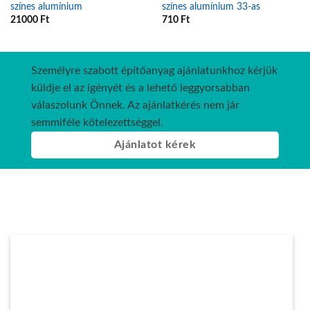
színes alumínium
színes alumínium 33-as
21000
Ft
710
Ft
Személyre szabott építőanyag ajánlatunkhoz kérjük
küldje el az igényét és a lehető leggyorsabban
válaszolunk Önnek. Az ajánlatkérés nem jár
semmiféle kötelezettséggel.
Ajánlatot kérek